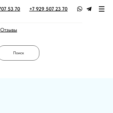
III
707 53 70
+7 929 507 23 70
Отзывы
Поиск