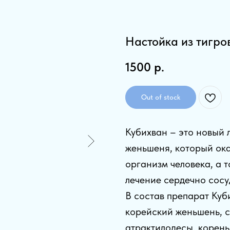
Настойка из тигро
1500
р.
Out of stock
Кубихван – это новый 
женьшеня, который ок
организм человека, а 
лечение сердечно сосу
В состав препарат Куб
корейский женьшень, 
атрактилодесы, корень