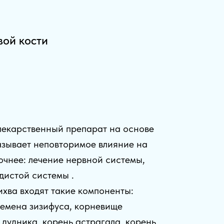
вой кости
лекарственный препарат на основе
азывает неповторимое влияние на
точнее: лечение нервной системы,
дистой системы .
ихва входят такие компоненты:
семена зизифуса, корневище
 дудника, корень астрагала, корень