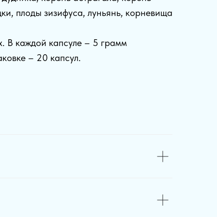
дки, плоды зизифуса, луньянь, корневища
х. В каждой капсуле – 5 грамм
аковке – 20 капсул.