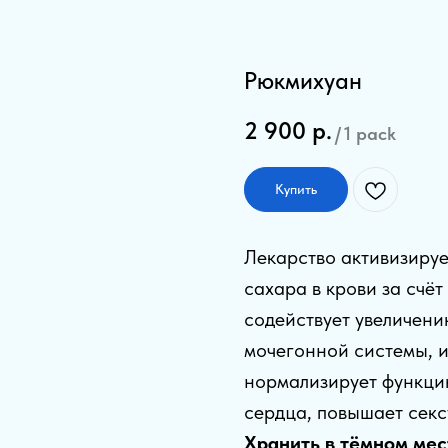
Рюкмихуан
2 900
р.
/
1 pack
Купить
Лекарство активизиру
сахара в крови за счё
содействует увеличен
мочегонной системы, и
нормализирует функц
сердца, повышает сек
Хранить в тёмном ме